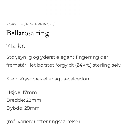
FORSIDE
FINGERRINGE
Bellarosa ring
712
kr.
Stor, synlig og yderst elegant fingerring der
fremstår i let børstet forgyldt (24krt.) sterling sølv.
Sten:
Krysopras eller aqua-calcedon
Højde:
17mm
Bredde:
22mm
Dybde:
28mm
(mål varierer efter ringstørrelse)