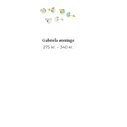
Gabriela øreringe
Prisinterval:
275
kr.
–
340
kr.
275 kr.
til
340 kr.