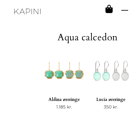
Skip
Men
to
content
Aqua calcedon
Aldina øreringe
Lucia øreringe
1.185
kr.
350
kr.