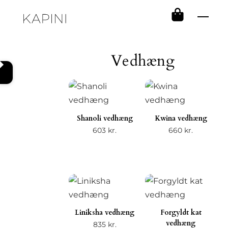
Skip
Men
to
content
Vedhæng
Shanoli vedhæng
Kwina vedhæng
603
kr.
660
kr.
Liniksha vedhæng
Forgyldt kat
vedhæng
835
kr.