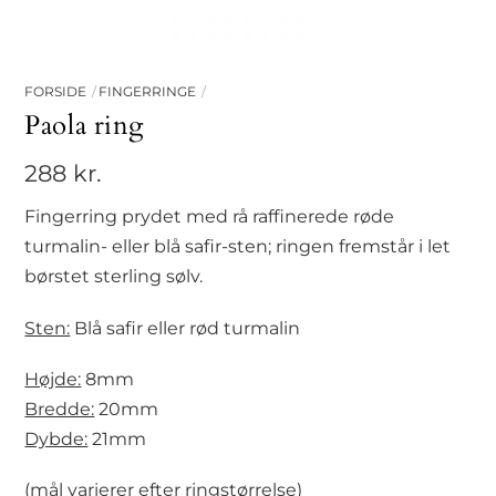
FORSIDE
FINGERRINGE
Paola ring
288
kr.
Fingerring prydet med rå raffinerede røde
turmalin- eller blå safir-sten; ringen fremstår i let
børstet sterling sølv.
Sten:
Blå safir eller rød turmalin
Højde:
8mm
Bredde:
20mm
Dybde:
21mm
(mål varierer efter ringstørrelse)