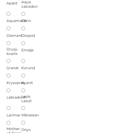
Aqua
Apatit
calcedon
Aquamarin
Citrin
Diamant
Diopsid
Druzy-
Emalje
kvarts
Granat
Korund
Krysopras
Kyanit
Lapis
Labradorit
Lazuli
Larimar
Månesten
Mother-
Onyx