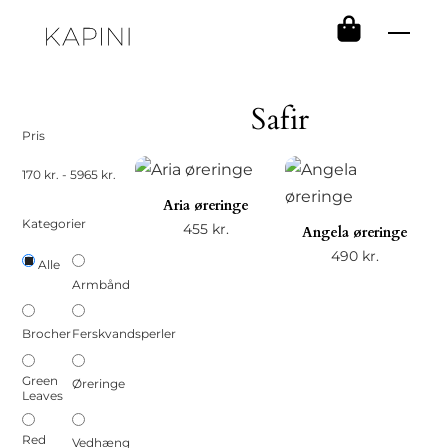
Skip
Men
to
content
Safir
Pris
170
kr.
-
5965
kr.
Aria øreringe
Kategorier
455
kr.
Angela øreringe
490
kr.
Alle
Armbånd
Brocher
Ferskvandsperler
Green
Øreringe
Leaves
Red
Vedhæng