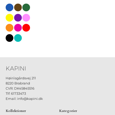
blaa
brun
groen
gul
lilla
lyseroed
orange
pink
roed
sort
tyrkis
Høiriisgårdsvej 211
8220 Brabrand
CVR: DK45845516
Tlf: 61733473
Email: info@kapini.dk
Kollektioner
Kategorier