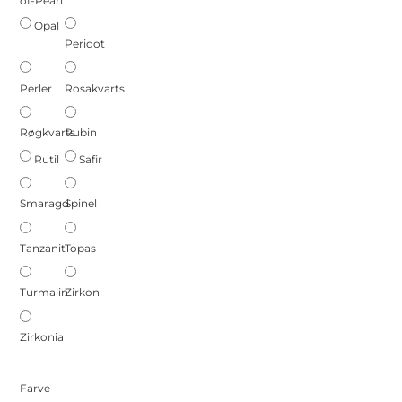
of-Pearl
Opal
Peridot
Perler
Rosakvarts
Røgkvarts
Rubin
Rutil
Safir
Smaragd
Spinel
Tanzanit
Topas
Turmalin
Zirkon
Zirkonia
Farve