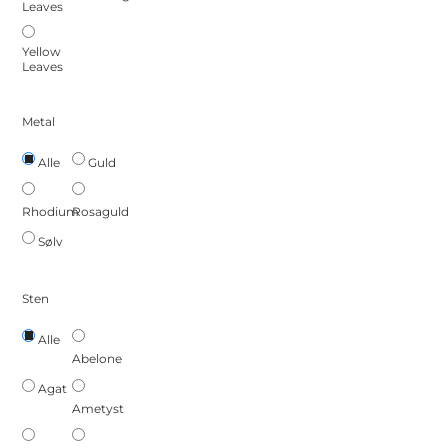
Leaves
Yellow
Leaves
Metal
Guld
Alle
Rhodium
Rosaguld
Sølv
Sten
Alle
Abelone
Agat
Ametyst