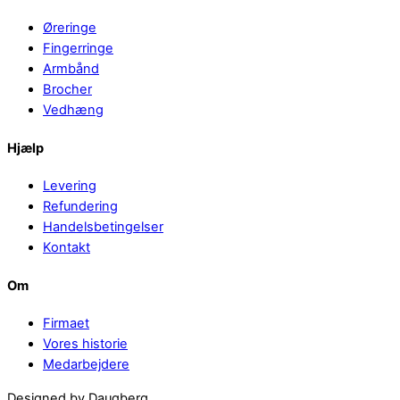
Øreringe
Fingerringe
Armbånd
Brocher
Vedhæng
Hjælp
Levering
Refundering
Handelsbetingelser
Kontakt
Om
Firmaet
Vores historie
Medarbejdere
Back
Designed by Daugberg