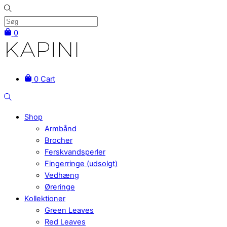
Skip
to
content
0
Menu
0
Cart
Søg
Shop
Armbånd
Brocher
Ferskvandsperler
Fingerringe (udsolgt)
Vedhæng
Øreringe
Kollektioner
Green Leaves
Red Leaves