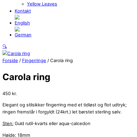
Yellow Leaves
Kontakt
Close
🔍
Menu
Forside
/
Fingerringe
/ Carola ring
Carola ring
450
kr.
Elegant og stilsikker fingerring med et tidløst og flot udtryk;
ringen fremstår i forgyldt (24krt.) let børstet sterling sølv.
Sten:
Guld rutil-kvarts eller aqua-calcedon
Højde:
18mm