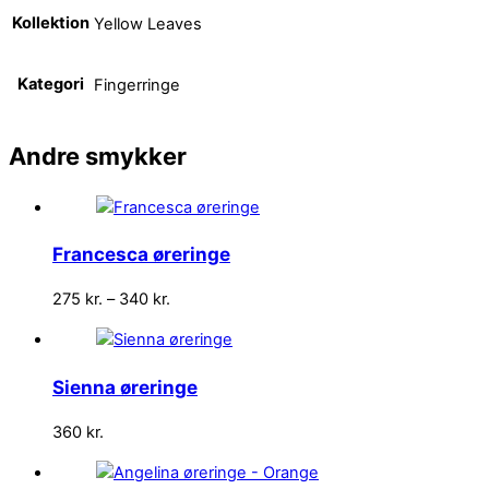
Kollektion
Yellow Leaves
Kategori
Fingerringe
Andre
smykker
Francesca øreringe
Prisinterval:
275
kr.
–
340
kr.
275 kr.
til
340 kr.
Sienna øreringe
360
kr.