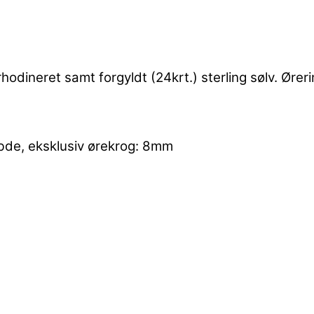
odineret samt forgyldt (24krt.) sterling sølv. Ører
bde, eksklusiv ørekrog: 8mm