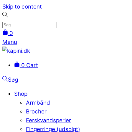
Skip to content
0
Menu
0
Cart
Søg
Shop
Armbånd
Brocher
Ferskvandsperler
Fingerringe (udsolgt)