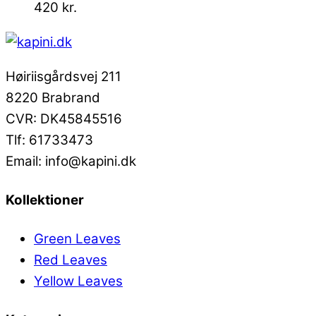
420
kr.
Høiriisgårdsvej 211
8220 Brabrand
CVR: DK45845516
Tlf: 61733473
Email: info@kapini.dk
Kollektioner
Green Leaves
Red Leaves
Yellow Leaves