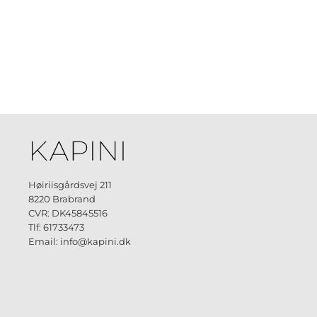
Høiriisgårdsvej 211
8220 Brabrand
CVR: DK45845516
Tlf: 61733473
Email: info@kapini.dk