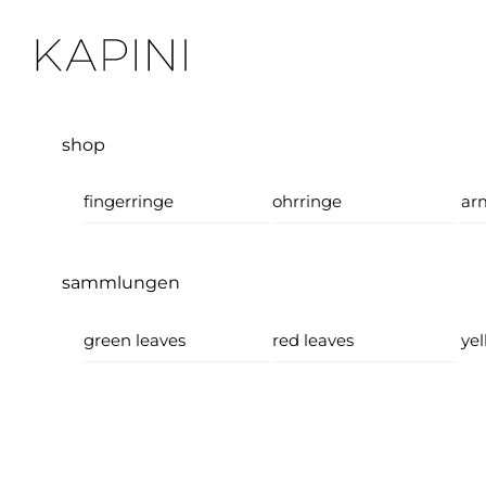
Skip
Menu
to
content
shop
fingerringe
ohrringe
ar
sammlungen
green leaves
red leaves
yel