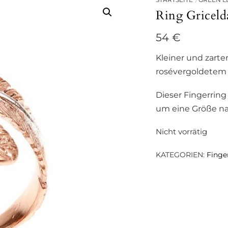
Ring Griceld
54
€
Kleiner und zart
rosévergoldetem (
Dieser Fingerring
um eine Größe n
Nicht vorrätig
KATEGORIEN:
Finge