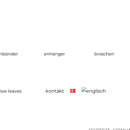
mbänder
anhänger
broschen
low leaves
kontakt
STARTSEITE
GREEN L