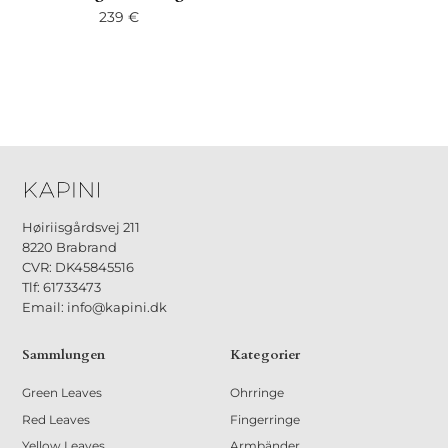
239
€
Høiriisgårdsvej 211
8220 Brabrand
CVR: DK45845516
Tlf: 61733473
Email: info@kapini.dk
Sammlungen
Kategorier
Green Leaves
Ohrringe
Red Leaves
Fingerringe
Yellow Leaves
Armbänder