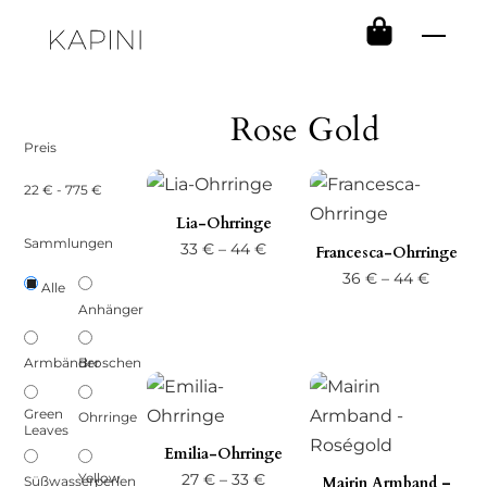
Skip
Men
to
content
Rose Gold
Preis
22
€
-
775
€
Lia-Ohrringe
Sammlungen
Preisspanne:
33
€
–
44
€
Francesca-Ohrringe
33 €
Preissp
36
€
–
44
€
Alle
bis
36 €
Anhänger
44 €
bis
Armbänder
Broschen
44 €
Green
Ohrringe
Leaves
Emilia-Ohrringe
Preisspanne:
Yellow
27
€
–
33
€
Mairin Armband –
Süßwasserperlen