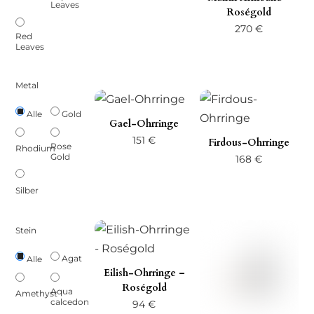
Leaves
Roségold
27 €
270
€
bis
Red
Leaves
33 €
Metal
Gold
Alle
Gael-Ohrringe
151
€
Firdous-Ohrringe
Rose
Rhodium
Gold
168
€
Silber
Stein
Agat
Alle
Eilish-Ohrringe –
Roségold
Aqua
Amethyst
calcedon
94
€