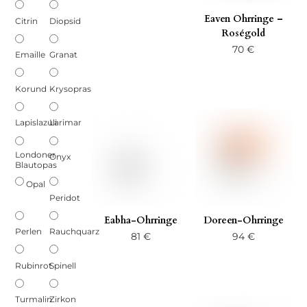
Eaven Ohrringe –
Citrin
Diopsid
Roségold
70
€
Emaille
Granat
Korund
Krysopras
Lapislazuli
Larimar
Londoner
Onyx
Blautopas
Opal
Peridot
Eabha-Ohrringe
Doreen-Ohrringe
Perlen
Rauchquarz
81
€
94
€
Rubinrot
Spinell
Turmalin
Zirkon