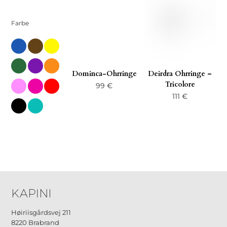
Farbe
blau
braun
gelb
gruen
kleine
orange-
de
Dominca-Ohrringe
Deirdra Ohrringe –
Tricolore
rosa-
rosa
rot
99
€
de
111
€
schwarz
tuerken
Høiriisgårdsvej 211
8220 Brabrand