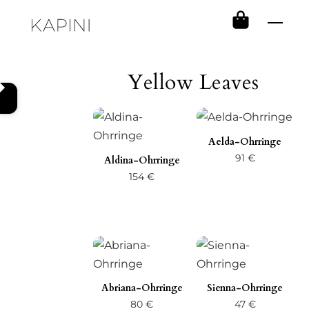
Skip
Men
to
content
Yellow Leaves
Aelda-Ohrringe
91
€
Aldina-Ohrringe
154
€
Abriana-Ohrringe
Sienna-Ohrringe
80
€
47
€