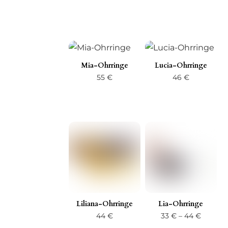
Mia-Ohrringe
Lucia-Ohrringe
55
€
46
€
Liliana-Ohrringe
Lia-Ohrringe
Preissp
44
€
33
€
–
44
€