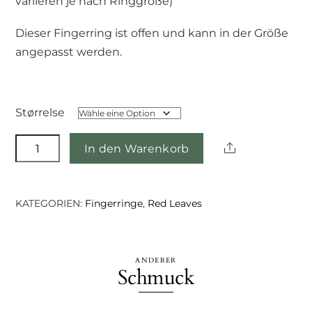
variieren je nach Ringgröße)
Dieser Fingerring ist offen und kann in der Größe
angepasst werden.
Størrelse
Girvesh-
Share
In den Warenkorb
Ring
Menge
KATEGORIEN:
Fingerringe
,
Red Leaves
ANDERER
Schmuck