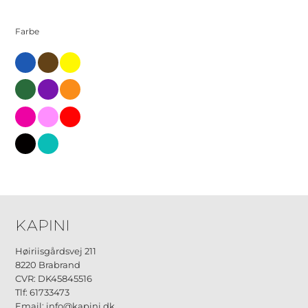
Farbe
blau
braun
gelb
gruen
kleine
orange-
de
rosa
rosa-
rot
de
schwarz
tuerken
Høiriisgårdsvej 211
8220 Brabrand
CVR: DK45845516
Tlf: 61733473
Email: info@kapini.dk