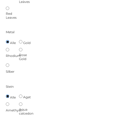
Leaves
Red
Leaves
Metal
Gold
Alle
Rose
Rhodium
Gold
Silber
Stein
Agat
Alle
Aqua
Amethyst
calcedon