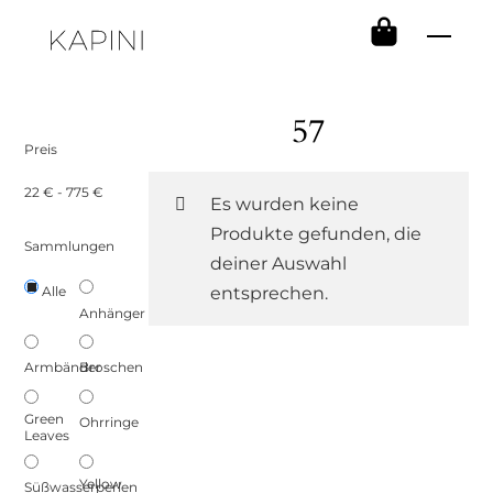
Skip
Men
to
content
57
Preis
22
€
-
775
€
Es wurden keine
Produkte gefunden, die
Sammlungen
deiner Auswahl
Alle
entsprechen.
Anhänger
Armbänder
Broschen
Green
Ohrringe
Leaves
Yellow
Süßwasserperlen