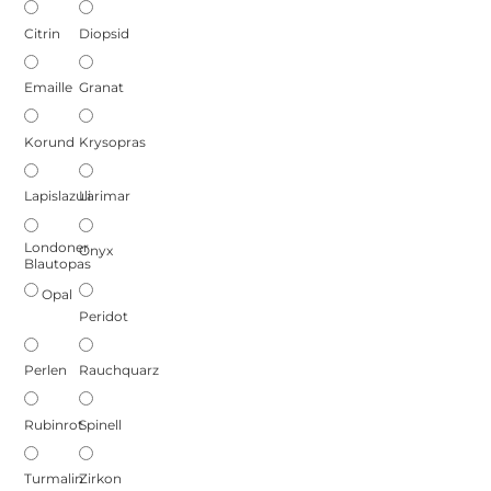
Citrin
Diopsid
Emaille
Granat
Korund
Krysopras
Lapislazuli
Larimar
Londoner
Onyx
Blautopas
Opal
Peridot
Perlen
Rauchquarz
Rubinrot
Spinell
Turmalin
Zirkon