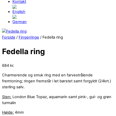
Kontakt
Close
Menu
Forside
/
Fingerringe
/ Fedella ring
Fedella ring
684
kr.
Charmerende og smuk ring med en farvestrålende
fremtoning; ringen fremstår i let børstet samt forgyldt (24krt.)
sterling sølv.
Sten:
London Blue Topaz, aquamarin samt pink-, gul- og grøn
turmalin
Højde:
4mm