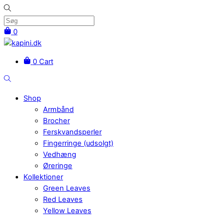
Skip
to
content
0
Menu
0
Cart
Søg
Shop
Armbånd
Brocher
Ferskvandsperler
Fingerringe (udsolgt)
Vedhæng
Øreringe
Kollektioner
Green Leaves
Red Leaves
Yellow Leaves