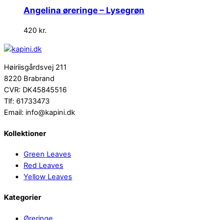
Angelina øreringe – Lysegrøn
420
kr.
Høiriisgårdsvej 211
8220 Brabrand
CVR: DK45845516
Tlf: 61733473
Email: info@kapini.dk
Kollektioner
Green Leaves
Red Leaves
Yellow Leaves
Kategorier
Øreringe