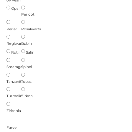
of-Pearl
Opal
Peridot
Perler
Rosakvarts
Røgkvarts
Rubin
Rutil
Safir
Smaragd
Spinel
Tanzanit
Topas
Turmalin
Zirkon
Zirkonia
Farve