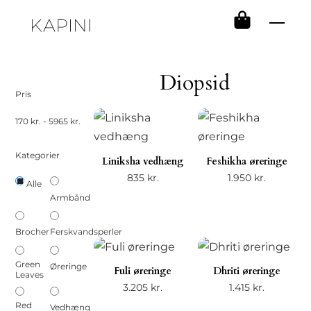
Skip
Men
to
content
Diopsid
Pris
170
kr.
-
5965
kr.
Kategorier
Liniksha vedhæng
Feshikha øreringe
835
kr.
1.950
kr.
Alle
Armbånd
Brocher
Ferskvandsperler
Green
Øreringe
Fuli øreringe
Dhriti øreringe
Leaves
3.205
kr.
1.415
kr.
Red
Vedhæng