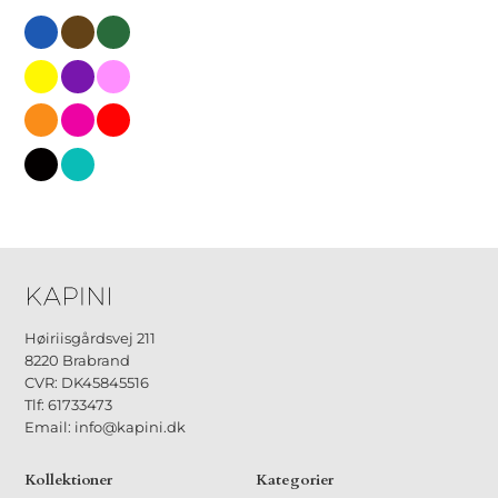
blaa
brun
groen
gul
lilla
lyseroed
orange
pink
roed
sort
tyrkis
Høiriisgårdsvej 211
8220 Brabrand
CVR: DK45845516
Tlf: 61733473
Email: info@kapini.dk
Kollektioner
Kategorier