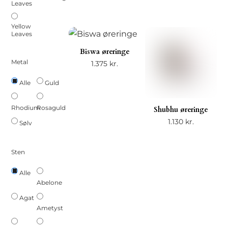
Leaves
Yellow
Leaves
Biswa øreringe
Metal
1.375
kr.
Guld
Alle
Rhodium
Rosaguld
Shubhu øreringe
1.130
kr.
Sølv
Sten
Alle
Abelone
Agat
Ametyst