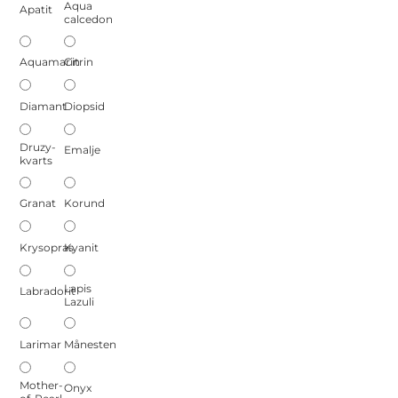
Aqua
Apatit
calcedon
Aquamarin
Citrin
Diamant
Diopsid
Druzy-
Emalje
kvarts
Granat
Korund
Krysopras
Kyanit
Lapis
Labradorit
Lazuli
Larimar
Månesten
Mother-
Onyx