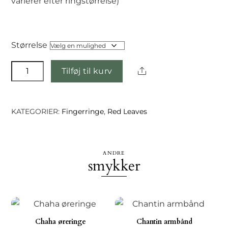
varierer efter ringstørrelse)
Størrelse
Hartaj
Share
Tilføj til kurv
ring
antal
KATEGORIER:
Fingerringe
,
Red Leaves
ANDRE
smykker
Chaha øreringe
Chantin armbånd