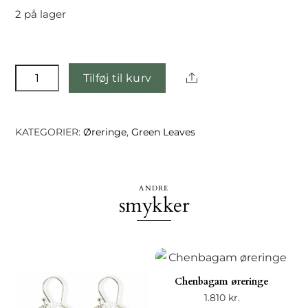
2 på lager
Eilish
Share
Tilføj til kurv
øreringe
-
Guld
KATEGORIER:
Øreringe
,
Green Leaves
antal
ANDRE
smykker
Chenbagam øreringe
1.810
kr.