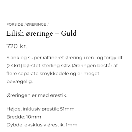
FORSIDE
ØRERINGE
Eilish øreringe – Guld
720
kr.
Slank og super raffineret ørering i ren- og forgyldt
(24krt) børstet sterling sølv. Øreringen består af
flere separate smykkedele og er meget
bevægelig.
Øreringen er med ørestik.
Højde, inklusiv ørestik:
51mm
Bredde:
10mm
Dybde, eksklusiv ørestik:
1mm