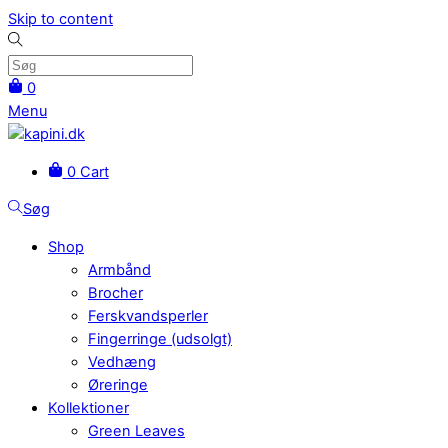
Skip to content
0
Menu
0
Cart
Søg
Shop
Armbånd
Brocher
Ferskvandsperler
Fingerringe (udsolgt)
Vedhæng
Øreringe
Kollektioner
Green Leaves