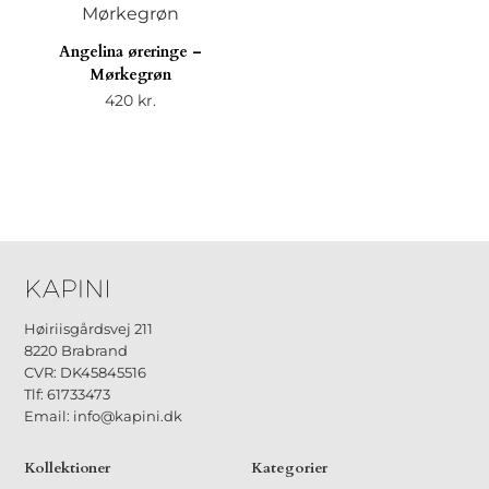
Angelina øreringe –
Mørkegrøn
420
kr.
Høiriisgårdsvej 211
8220 Brabrand
CVR: DK45845516
Tlf: 61733473
Email: info@kapini.dk
Kollektioner
Kategorier