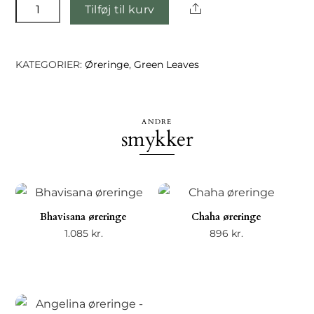
Bevin
Share
Tilføj til kurv
øreringe
antal
KATEGORIER:
Øreringe
,
Green Leaves
ANDRE
smykker
Bhavisana øreringe
Chaha øreringe
1.085
kr.
896
kr.