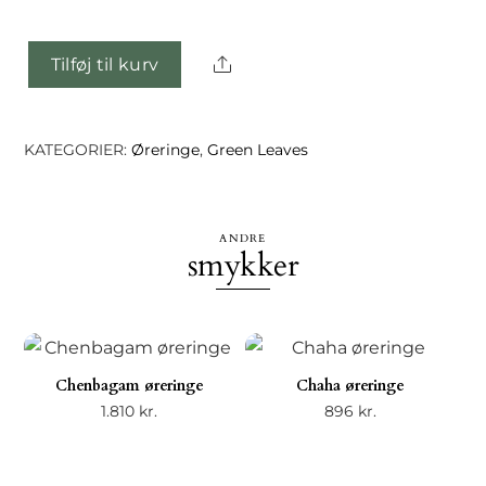
Share
Tilføj til kurv
Ailis
øreringe
antal
KATEGORIER:
Øreringe
,
Green Leaves
ANDRE
smykker
Chenbagam øreringe
Chaha øreringe
1.810
kr.
896
kr.