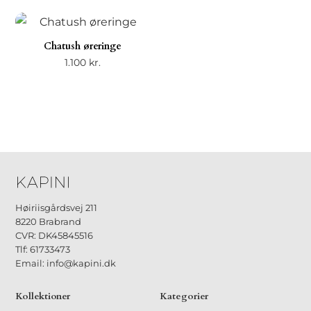
Chatush øreringe
1.100
kr.
Høiriisgårdsvej 211
8220 Brabrand
CVR: DK45845516
Tlf: 61733473
Email: info@kapini.dk
Kollektioner
Kategorier