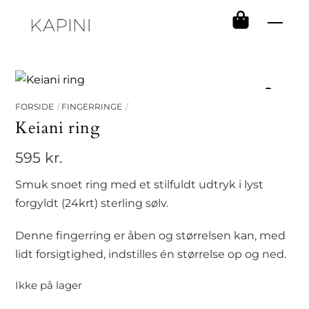
Skip
Men
to
content
FORSIDE
FINGERRINGE
Keiani ring
595
kr.
Smuk snoet ring med et stilfuldt udtryk i lyst
forgyldt (24krt) sterling sølv.
Denne fingerring er åben og størrelsen kan, med
lidt forsigtighed, indstilles én størrelse op og ned.
Ikke på lager