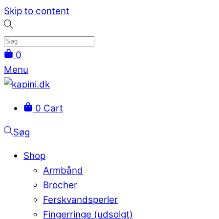
Skip to content
0
Menu
0
Cart
Søg
Shop
Armbånd
Brocher
Ferskvandsperler
Fingerringe (udsolgt)