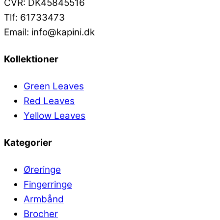
CVR: DK45845516
Tlf: 61733473
Email: info@kapini.dk
Kollektioner
Green Leaves
Red Leaves
Yellow Leaves
Kategorier
Øreringe
Fingerringe
Armbånd
Brocher