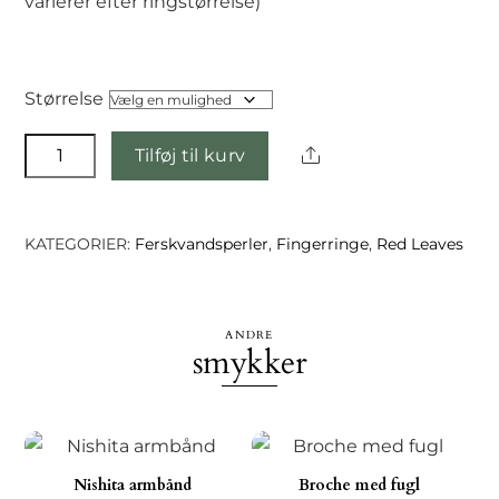
varierer efter ringstørrelse)
Størrelse
Abiral
Share
Tilføj til kurv
ring
antal
KATEGORIER:
Ferskvandsperler
,
Fingerringe
,
Red Leaves
ANDRE
smykker
Nishita armbånd
Broche med fugl