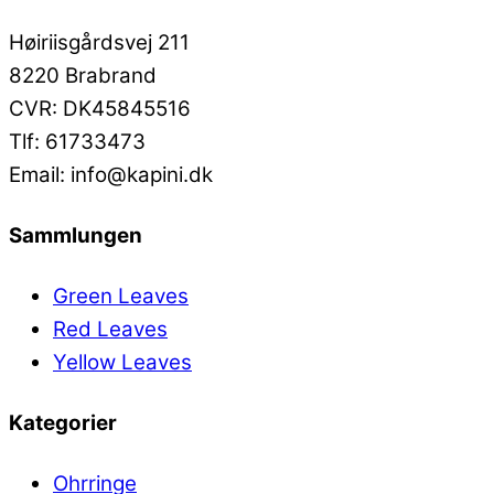
Høiriisgårdsvej 211
8220 Brabrand
CVR: DK45845516
Tlf: 61733473
Email: info@kapini.dk
Sammlungen
Green Leaves
Red Leaves
Yellow Leaves
Kategorier
Ohrringe