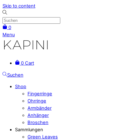
Skip to content
0
Menu
0
Cart
Suchen
Shop
Fingerringe
Ohrringe
Armbänder
Anhänger
Broschen
Sammlungen
Green Leaves