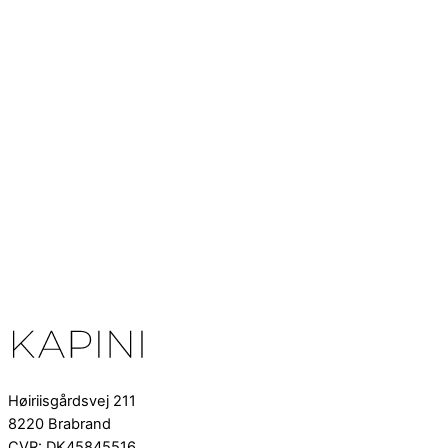
Høiriisgårdsvej 211
8220 Brabrand
CVR: DK45845516