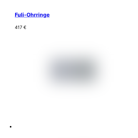
Fuli-Ohrringe
417
€