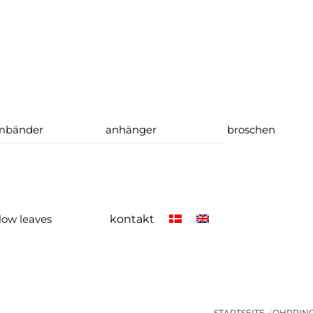
mbänder
anhänger
broschen
low leaves
kontakt
STARTSEITE
OHRRIN