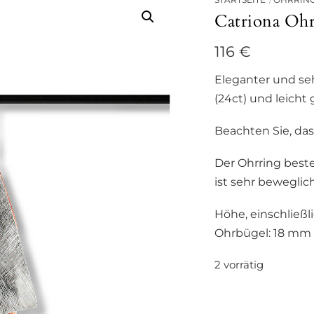
Catriona Ohr
116
€
Eleganter und seh
(24ct) und leicht
Beachten Sie, das
Der Ohrring best
ist sehr beweglich
Höhe, einschließl
Ohrbügel: 18 mm
2 vorrätig