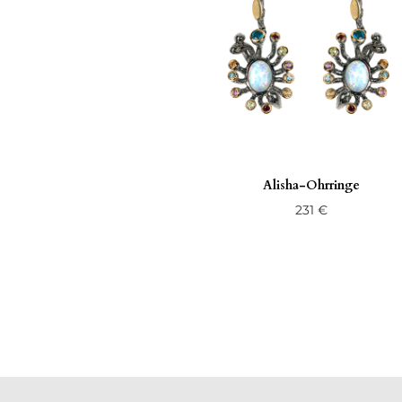
Alisha-Ohrringe
231
€