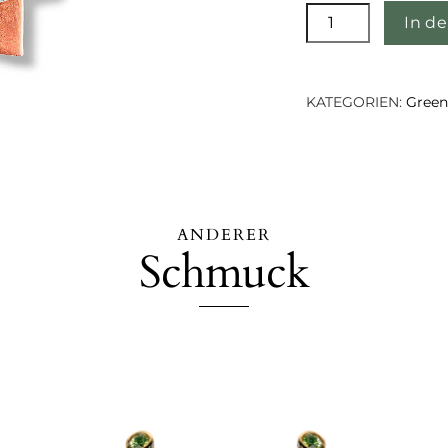
Catriona
In d
Ohrringe
-
Roségold
KATEGORIEN:
Green
Menge
ANDERER
Schmuck