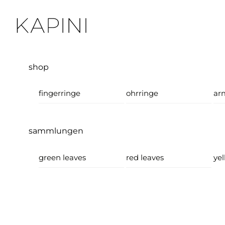
Skip
Menu
to
content
shop
fingerringe
ohrringe
ar
sammlungen
green leaves
red leaves
yel