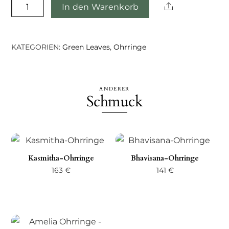
Caitriona-
Share
In den Warenkorb
Ohrringe
Menge
KATEGORIEN:
Green Leaves
,
Ohrringe
ANDERER
Schmuck
Kasmitha-Ohrringe
Bhavisana-Ohrringe
163
€
141
€