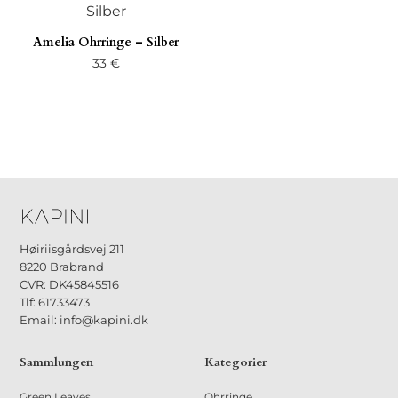
Amelia Ohrringe – Silber
33
€
Høiriisgårdsvej 211
8220 Brabrand
CVR: DK45845516
Tlf: 61733473
Email: info@kapini.dk
Sammlungen
Kategorier
Green Leaves
Ohrringe