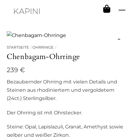
Skip
Men
to
content
STARTSEITE
OHRRINGE
Chenbagam-Ohrringe
239
€
Bezaubernder Ohrring mit vielen Details und
Steinen aus rhodiniertem und vergoldetem
(24ct.) Sterlingsilber.
Der Ohrring ist mit Ohrstecker.
Steine: Opal, Lapislazuli, Granat, Amethyst sowie
gelber und weißer Zirkon.