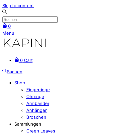
Skip to content
0
Menu
0
Cart
Suchen
Shop
Fingerringe
Ohrringe
Armbänder
Anhänger
Broschen
Sammlungen
Green Leaves