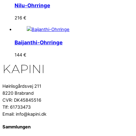
Nilu-Ohrringe
216
€
Baijanthi-Ohrringe
144
€
Høiriisgårdsvej 211
8220 Brabrand
CVR: DK45845516
Tlf: 61733473
Email: info@kapini.dk
Sammlungen