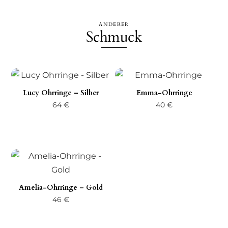
ANDERER
Schmuck
Lucy Ohrringe – Silber
Emma-Ohrringe
64
€
40
€
Amelia-Ohrringe – Gold
46
€