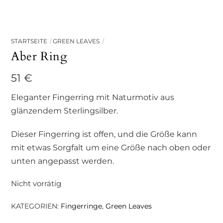
STARTSEITE
GREEN LEAVES
Aber Ring
51
€
Eleganter Fingerring mit Naturmotiv aus
glänzendem Sterlingsilber.
Dieser Fingerring ist offen, und die Größe kann
mit etwas Sorgfalt um eine Größe nach oben oder
unten angepasst werden.
Nicht vorrätig
KATEGORIEN:
Fingerringe
,
Green Leaves