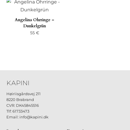
Angelina Ohrringe –
Dunkelgrün
55
€
Høiriisgårdsvej 211
8220 Brabrand
CVR: DK45845516
Tlf: 61733473
Email: info@kapini.dk