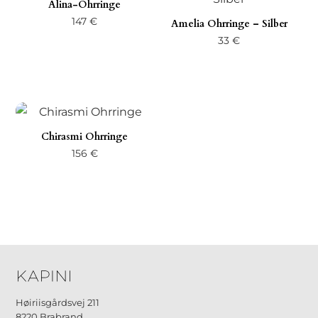
Alina-Ohrringe
147
€
Amelia Ohrringe – Silber
33
€
Chirasmi Ohrringe
156
€
Høiriisgårdsvej 211
8220 Brabrand