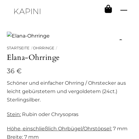
Skip
Men
to
content
STARTSEITE
OHRRINGE
Elana-Ohrringe
36
€
Schöner und einfacher Ohrring / Ohrstecker aus
leicht gebürstetem und vergoldetem (24ct.)
Sterlingsilber.
Stein:
Rubin oder Chrysopras
Höhe, einschließlich Ohrbügel/Ohrstöpsel:
7 mm
Breite:
7 mm