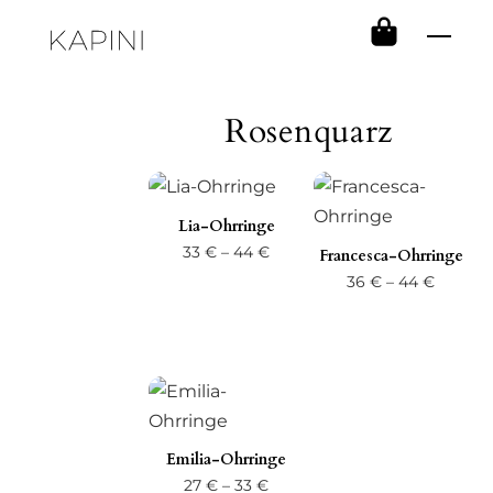
Skip
Men
to
content
Rosenquarz
Lia-Ohrringe
Preisspanne:
33
€
–
44
€
Francesca-Ohrringe
33 €
Preissp
36
€
–
44
€
bis
36 €
44 €
bis
44 €
Emilia-Ohrringe
Preisspanne:
27
€
–
33
€