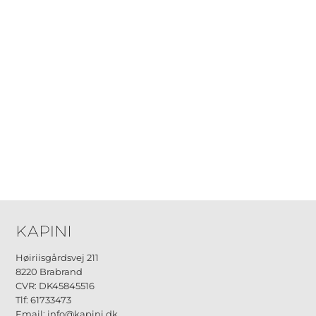
Høiriisgårdsvej 211
8220 Brabrand
CVR: DK45845516
Tlf: 61733473
Email: info@kapini.dk