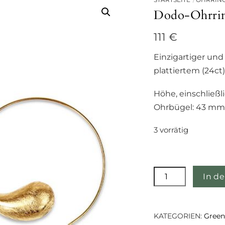
Dodo-Ohrrin
111
€
Einzigartiger un
plattiertem (24ct)
Höhe, einschließl
Ohrbügel: 43 m
3 vorrätig
Dodo-
In d
Ohrringe
-
Gold
KATEGORIEN:
Green