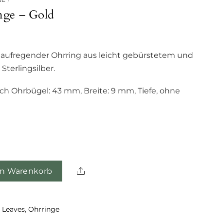
ge – Gold
d aufregender Ohrring aus leicht gebürstetem und
 Sterlingsilber.
ich Ohrbügel: 43 mm, Breite: 9 mm, Tiefe, ohne
m
Share
en Warenkorb
 Leaves
,
Ohrringe