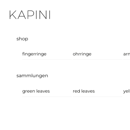
Skip
Menu
to
content
shop
fingerringe
ohrringe
ar
sammlungen
green leaves
red leaves
yel