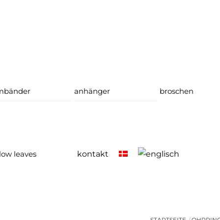
mbänder
anhänger
broschen
low leaves
kontakt
STARTSEITE
OHRRIN