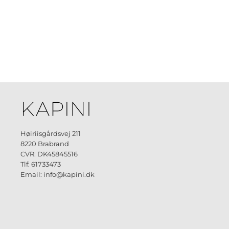
Høiriisgårdsvej 211
8220 Brabrand
CVR: DK45845516
Tlf: 61733473
Email: info@kapini.dk