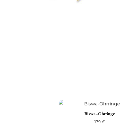
Biswa-Ohrringe
179
€