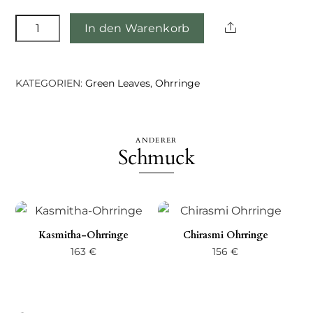
Bradi
Share
In den Warenkorb
Ohrringe
-
Gold
KATEGORIEN:
Green Leaves
,
Ohrringe
Menge
ANDERER
Schmuck
Kasmitha-Ohrringe
Chirasmi Ohrringe
163
€
156
€