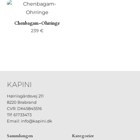
Chenbagam-Ohrringe
239
€
Høiriisgårdsvej 211
8220 Brabrand
CVR: DK45845516
Tlf: 61733473
Email: info@kapini.dk
Sammlungen
Kategorier