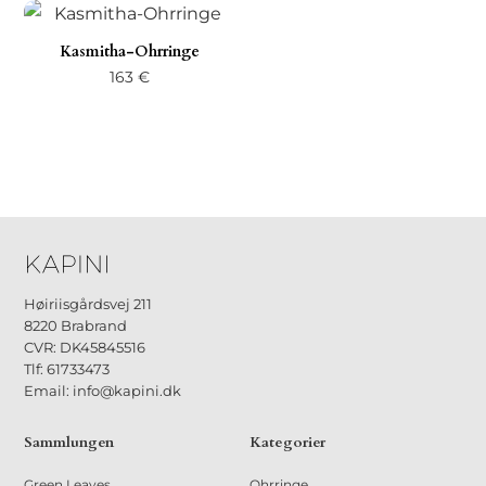
Kasmitha-Ohrringe
163
€
Høiriisgårdsvej 211
8220 Brabrand
CVR: DK45845516
Tlf: 61733473
Email: info@kapini.dk
Sammlungen
Kategorier
Green Leaves
Ohrringe