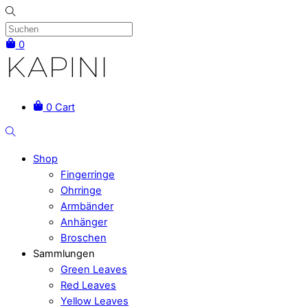
Skip
to
content
0
Menu
0
Cart
Suchen
Shop
Fingerringe
Ohrringe
Armbänder
Anhänger
Broschen
Sammlungen
Green Leaves
Red Leaves
Yellow Leaves