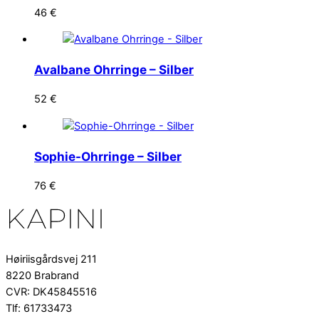
46
€
Avalbane Ohrringe – Silber
52
€
Sophie-Ohrringe – Silber
76
€
Høiriisgårdsvej 211
8220 Brabrand
CVR: DK45845516
Tlf: 61733473