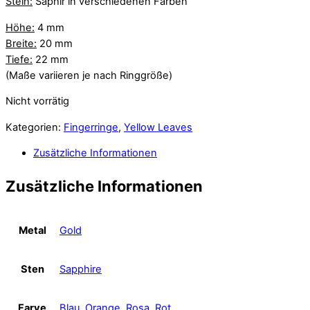
Stein:
Saphir in verschiedenen Farben
Höhe:
4 mm
Breite:
20 mm
Tiefe:
22 mm
(Maße variieren je nach Ringgröße)
Nicht vorrätig
Kategorien:
Fingerringe
,
Yellow Leaves
Zusätzliche Informationen
Zusätzliche Informationen
Metal
Gold
Sten
Sapphire
Farve
Blau
,
Orange
,
Rosa
,
Rot