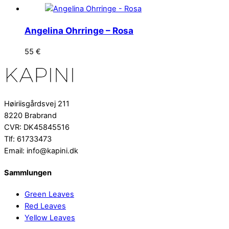
Angelina Ohrringe – Rosa
55
€
Høiriisgårdsvej 211
8220 Brabrand
CVR: DK45845516
Tlf: 61733473
Email: info@kapini.dk
Sammlungen
Green Leaves
Red Leaves
Yellow Leaves