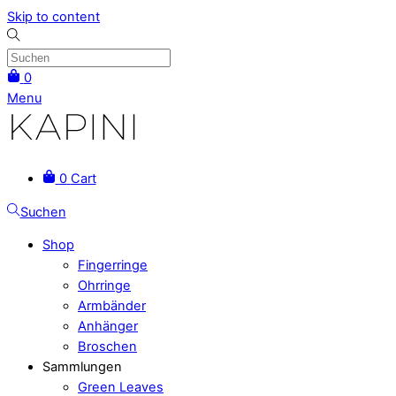
Skip to content
0
Menu
0
Cart
Suchen
Shop
Fingerringe
Ohrringe
Armbänder
Anhänger
Broschen
Sammlungen
Green Leaves