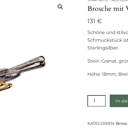
Brosche mit 
131
€
Schöne und stilv
Schmuckstück ist
Sterlingsilber.
Stein: Granat, grü
Höhe: 18mm, Brei
Brosche
In d
mit
Vogel
Menge
KATEGORIEN:
Brosc