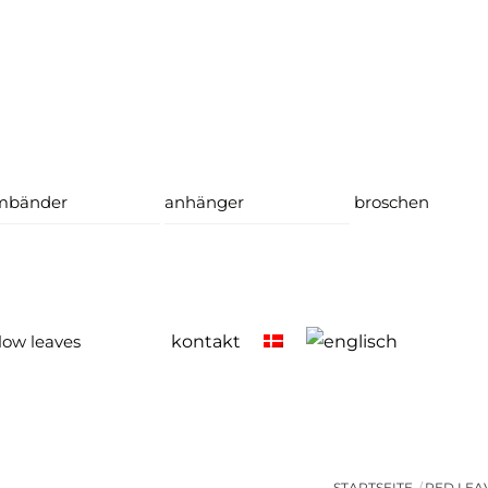
mbänder
anhänger
broschen
low leaves
kontakt
STARTSEITE
RED LEA