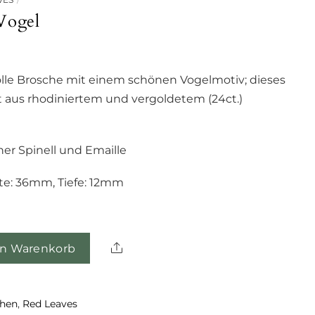
Vogel
olle Brosche mit einem schönen Vogelmotiv; dieses
 aus rhodiniertem und vergoldetem (24ct.)
ner Spinell und Emaille
te: 36mm, Tiefe: 12mm
Share
en Warenkorb
hen
,
Red Leaves