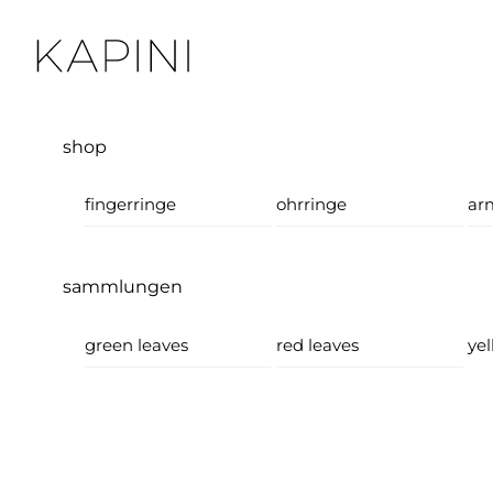
Skip
Menu
to
content
shop
fingerringe
ohrringe
ar
sammlungen
green leaves
red leaves
yel