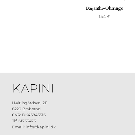
Baijanthi-Ohrringe
144
€
Høiriisgårdsvej 211
8220 Brabrand
CVR: DK45845516
Tlf: 61733473
Email: info@kapini.dk